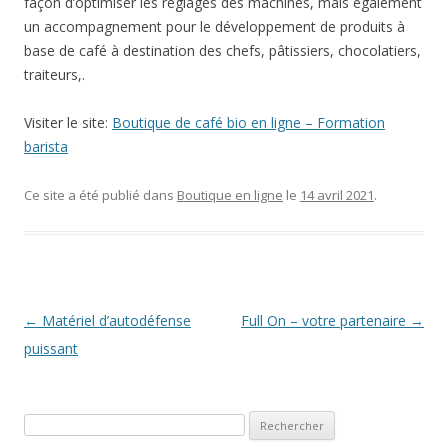
façon d’optimiser les réglages des machines, mais également
un accompagnement pour le développement de produits à
base de café à destination des chefs, pâtissiers, chocolatiers,
traiteurs,.
Visiter le site:
Boutique de café bio en ligne – Formation
barista
Ce site a été publié dans
Boutique en ligne
le
14 avril 2021
.
Navigation des articles
←
Matériel d’autodéfense
Full On – votre partenaire
→
puissant
Rechercher :