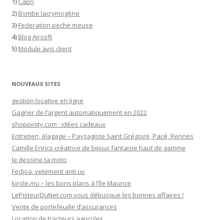
1)
Capri
2)
Bombe lacrymogène
3)
Federation peche meuse
4)
Blog Airsoft
5)
Module avis client
NOUVEAUX SITES
gestion locative en ligne
Gagner de l’argent automatiquement en 2022
shoppinity.com : idées cadeaux
Entretien, élagage – Paysagiste Saint Grégoire, Pacé, Rennes
Camille Enrico créatrice de bijoux fantaisie haut de gamme
Je dessine ta moto
Fedjoa, vetement anti uv
kirole.mu – les bons plans à l’île Maurice
LePisteurDuNet.com vous débusque les bonnes affaires !
Vente de portefeuille d’assurances
Location de tracteurs agricoles