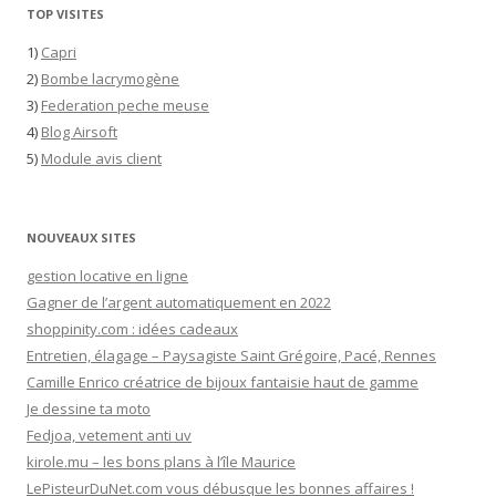
TOP VISITES
1)
Capri
2)
Bombe lacrymogène
3)
Federation peche meuse
4)
Blog Airsoft
5)
Module avis client
NOUVEAUX SITES
gestion locative en ligne
Gagner de l’argent automatiquement en 2022
shoppinity.com : idées cadeaux
Entretien, élagage – Paysagiste Saint Grégoire, Pacé, Rennes
Camille Enrico créatrice de bijoux fantaisie haut de gamme
Je dessine ta moto
Fedjoa, vetement anti uv
kirole.mu – les bons plans à l’île Maurice
LePisteurDuNet.com vous débusque les bonnes affaires !