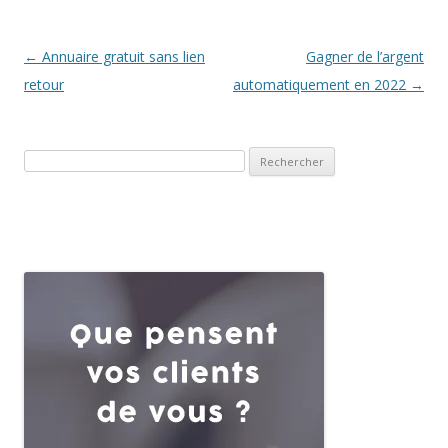
Navigation des articles
←
Annuaire gratuit sans lien
Gagner de l’argent
retour
automatiquement en 2022
→
Rechercher :