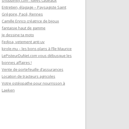
shoppinity.com : idées cadeaux
Entretien, élagage – Paysagiste Saint
Grégoire, Pacé, Rennes
Camille Enrico créatrice de bijoux
fantaisie haut de gamme
Je dessine ta moto
Fedjoa, vetement anti uv
kirole.mu – les bons plans à l’île Maurice
LePisteurDuNet.com vous débusque les
bonnes affaires !
Vente de portefeuille d’assurances
Location de tracteurs agricoles
Votre ostéopathe pour nourrisson à
Laeken