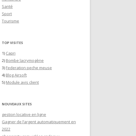
Santé
Sport
Tourisme
TOP VISITES
1)
Capri
2)
Bombe lacrymogène
3)
Federation peche meuse
4)
Blog Airsoft
5)
Module avis client
NOUVEAUX SITES
gestion locative en ligne
Gagner de l’argent automatiquement en
2022