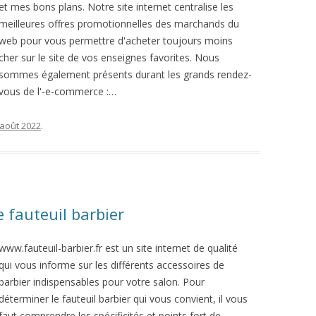
et mes bons plans. Notre site internet centralise les
meilleures offres promotionnelles des marchands du
web pour vous permettre d'acheter toujours moins
cher sur le site de vos enseignes favorites. Nous
sommes également présents durant les grands rendez-
vous de l'-e-commerce :…
 août 2022
.
e fauteuil barbier
www.fauteuil-barbier.fr est un site internet de qualité
qui vous informe sur les différents accessoires de
barbier indispensables pour votre salon. Pour
déterminer le fauteuil barbier qui vous convient, il vous
faut comprendre les spécificités et points fort de