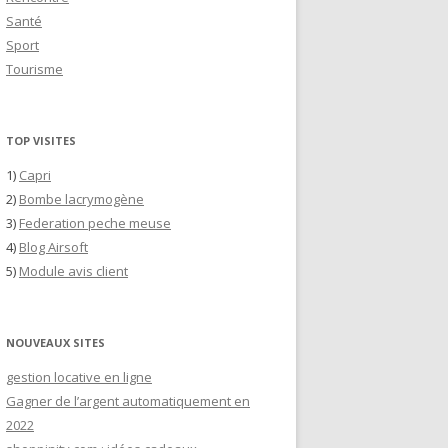
Santé
Sport
Tourisme
TOP VISITES
1)
Capri
2)
Bombe lacrymogène
3)
Federation peche meuse
4)
Blog Airsoft
5)
Module avis client
NOUVEAUX SITES
gestion locative en ligne
Gagner de l’argent automatiquement en
2022