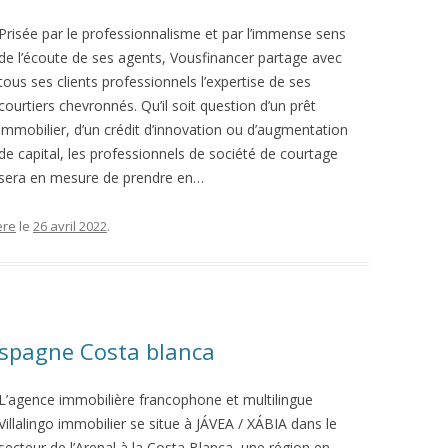
Prisée par le professionnalisme et par l’immense sens
de l’écoute de ses agents, Vousfinancer partage avec
tous ses clients professionnels l’expertise de ses
courtiers chevronnés. Qu’il soit question d’un prêt
immobilier, d’un crédit d’innovation ou d’augmentation
de capital, les professionnels de société de courtage
sera en mesure de prendre en…
ère
le
26 avril 2022
.
Espagne Costa blanca
L’agence immobilière francophone et multilingue
Villalingo immobilier se situe à JÁVEA / XÁBIA dans le
secteur de l’Arenal à la Costa Blanca, une région en