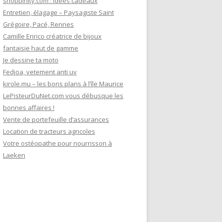
shoppinity.com : idées cadeaux
Entretien, élagage – Paysagiste Saint
Grégoire, Pacé, Rennes
Camille Enrico créatrice de bijoux
fantaisie haut de gamme
Je dessine ta moto
Fedjoa, vetement anti uv
kirole.mu – les bons plans à l’île Maurice
LePisteurDuNet.com vous débusque les
bonnes affaires !
Vente de portefeuille d’assurances
Location de tracteurs agricoles
Votre ostéopathe pour nourrisson à
Laeken